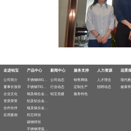
走进铂宝
产品中心
新闻中心
服务支持
人力资源
远景
公司简介
不锈钢MIG焊丝
公司动态
销售网络
人才理念
现代教
董事长致辞
不锈钢TIG焊丝
行业动态
定制生产
招聘动态
健康养
企业文化
铜及铜合金焊材
铂宝党建
服务特色
资质荣誉
铝及铝合金焊材
合作伙伴
镍及镍合金焊材
应用案例
药芯焊丝
碳钢焊丝
不锈钢埋弧焊丝