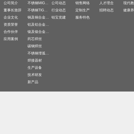
公司简介
不锈钢MIG焊丝
公司动态
销售网络
人才理念
现代教
董事长致辞
不锈钢TIG焊丝
行业动态
定制生产
招聘动态
健康养
企业文化
铜及铜合金焊材
铂宝党建
服务特色
资质荣誉
铝及铝合金焊材
合作伙伴
镍及镍合金焊材
应用案例
药芯焊丝
碳钢焊丝
不锈钢埋弧焊丝
焊接器材
生产设备
技术研发
新产品