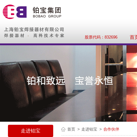
首
股票代码：832696
首页
走进铂宝
合作伙伴
走进铂宝