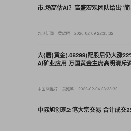
市.场高估AI？高盛宏观团队给出“简
九派新闻
黄耀明
2026-02-09 22:35:32
大{唐}黄金(.08299)配股后仍大涨
AI矿业应用 万国黄金主席高明清斥
中国网推荐
黄耀明
2026-02-04 23:38:32
中际旭创现2:笔大宗交易 合计成交25