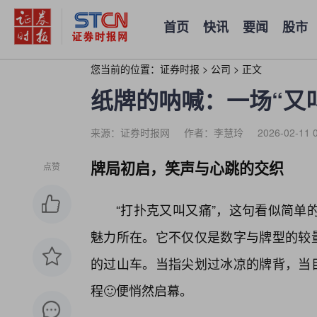
首页
快讯
要闻
股市
您当前的位置：
证券时报
>
公司
>
正文
纸牌的呐喊：一场“又
来源：证券时报网
作者：李慧玲
2026-02-11 
牌局初启，笑声与心跳的交织
点赞
“打扑克又叫又痛”，这句看似简单
魅力所在。它不仅仅是数字与牌型的较
的过山车。当指尖划过冰凉的牌背，当目
程🙂便悄然启幕。