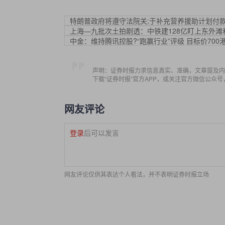
特朗普政府将遵守法院关;于补充营养援助计划付
上海—九批次土拍剧透：中铁建128亿盯上东外滩
中金：维持腾讯控股?“跑赢行业”评级 目标价700
声明：证券时报力求信息真实、准确，文章提及内
下载“证券时报”官方APP，或关注官方微信公众
网友评论
登录
后可以发言
网友评论仅供其表达个人看法，并不表明证券时报立场