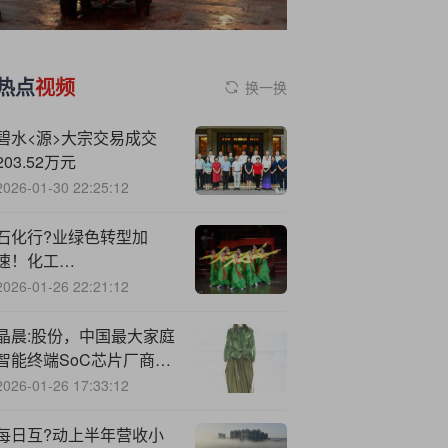
热点
视频
换一换
碧水<源>大宗交易成交
203.52万元
2026-01-30 22:25:12
石化行?业绿色转型加
速！化工
ETF（516020）大涨
2026-01-26 22:21:12
1.4%！机构：看好政策驱
动下高景气细分领域
晶晨:股份，中国最大家庭
智能终端SoC芯片厂商，
递交IPO招股书，拟赴香
2026-01-26 17:33:12
港上市，中金公司、海通
国际联席保荐
每日互?动上半年营收小