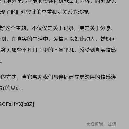
择性地分享那些能够传递积极能量的内容，同时避免
现了他们对彼此的尊重和对关系的珍视。
妻”这个主题，不仅仅是关于记录，更是关于分享、
看到，在真实的生活中，爱情可以如此动人，婚姻可
窥见那些平凡日子里的不🎯平凡，感受到真实情感
。
活的方式，当它帮助我们与伴侣建立更深层的情感连
好的见证。
SCFaHYXjb8Z
】
责任编辑： 唐婉