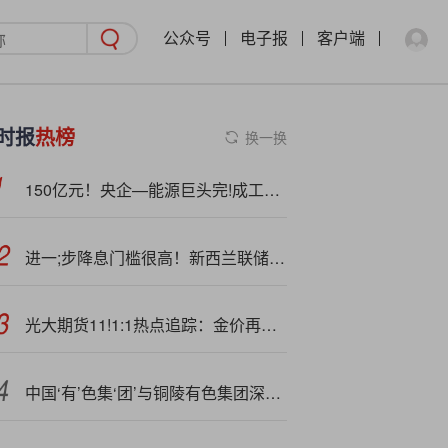
公众号
电子报
客户端
时报
热榜
换一换
150亿元！央企—能源巨头完!成工商变更
进一;步降息门槛很高！新西兰联储主席强化宽松周期结束信号
光大期货11!1:1热点追踪：金价再度大涨，现在买还能赚吗？
中国‘有’色集‘团’与铜陵有色集团深入交流