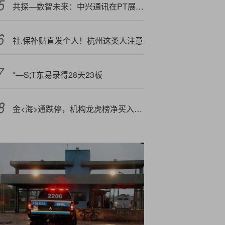
共探—数智未来：中兴通讯在PT展发布多项创新成果
社.保补贴直发个人！杭州这类人注意
*—S;T东易录得28天23板
金<海>通跌停，机构龙虎榜净买入942.60万元