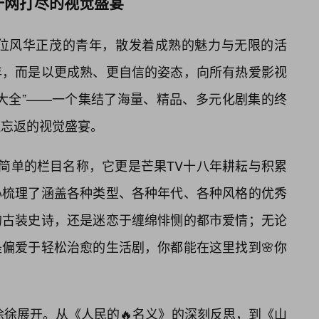
一网打尽的视觉盛宴
一位风华正茂的青年，散发着成熟的魅力与无限的活
年，而是以更成熟、更自信的姿态，向所有热爱影视
大全”——一个集结了海量、精品、多元化剧集的终
连忘返的视觉盛宴。
个简单的栏目名称，它更是芒果TV十八年耕耘与积累
心梳理了涵盖各种类型、各种年代、各种风格的优秀
的古装史诗，还是迷恋于缠绵悱恻的都市爱情；无论
偏爱于轻松治愈的生活剧，你都能在这里找到🌸你
徐徐展开。从《人民的🔥名义》的深刻反思，到《山