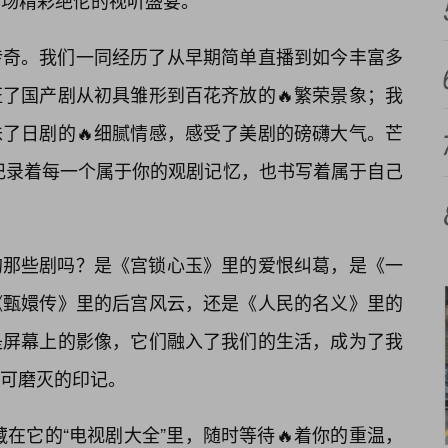
场场精彩绝伦的视听盛宴。
传奇。我们一同经历了从早期简单直播到如今丰富多
了国产剧从初具雏形到百花齐放的🔥繁荣景象；我
了日剧的🔥细腻情感，感受了美剧的磅礴大气。芒
记录着每一个属于你的观剧记忆，也书写着属于自己
的那些剧吗？是《宫锁心玉》里的爱恨纠葛，是《一
《甄嬛传》里的后宫风云，还是《人民的名义》里的
是屏幕上的影像，它们融入了我们的生活，成为了我
可磨灭的印记。
在它的“电视剧大全”里，随时等待🔥着你的重温，