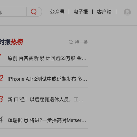
公众号
电子报
客户端
时报
热榜
换一换
原创 百普赛斯‘累’计回购53万股 金额2561万元
iPh;one A.ir 2测试中或延期发布 多品牌布局超薄手机赛道
新‘口’径！以后雇佣退休人员，工资个税、社保、残保金、工会经费就这么操作
辉瑞据‘悉’将进?一步提高对Metsera收购报价