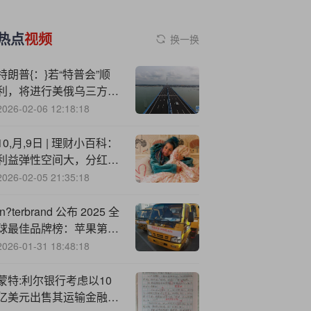
热点
视频
换一换
特朗普{：}若“特普会”顺
利，将进行美俄乌三方会
晤！国际能源署：今明两
2026-02-06 12:18:18
年全球油市或进一步失
衡！
10,月,9日 | 理财小百科：
利益弹性空间大，分红险
选购更须理性
2026-02-05 21:35:18
In?terbrand 公布 2025 全
球最佳品牌榜：苹果第
13 年蝉联榜首，小米、
2026-01-31 18:48:18
华为上榜
蒙特:利尔银行考虑以10
亿美元出售其运输金融部