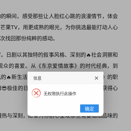
动的瞬间，感受那些让人脸红心跳的浪漫情节，体会
芒果TV，用更成熟的眼光，为你挑选最能打动人心
再次找回那份纯粹的感动。
。日剧以其独特的叙事风格、深刻的🔥社会洞察和
观众的喜爱。从《东京爱情故事》的时代经典，到
的🔥新生活》的自我探索，到🌸《半泽直树》的职
信息
碑😎极佳的日剧，让你在品味生活百态的也能获得心
无权限执行此操作
确定
慢热与深刻，愿意为你耐心呈现那些需要细细品味的