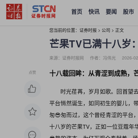
首页
快讯
要闻
股市
您当前的位置：
证券时报
>
公司
>
正文
芒果TV已满十八岁
来源：证券时报网
作者：冯伟光
2026-02
十八载回眸：从青涩到成熟，芒
点赞
时光荏苒，岁月如歌。回首望去
平台悄然诞生，如同初生的婴儿，
匆😎匆而过，这个曾经青涩的平台，
十八岁的芒果TV，正如一位豆蔻年