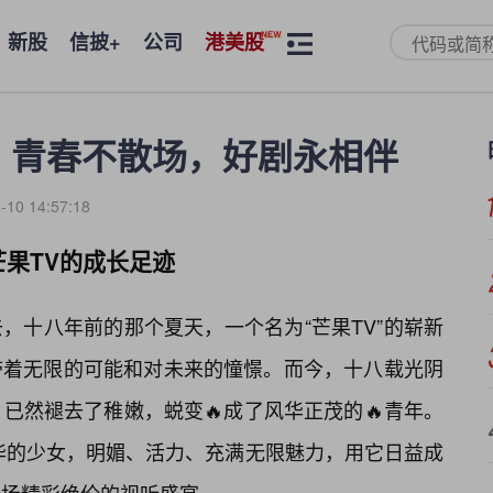
新股
信披+
公司
港美股
：青春不散场，好剧永相伴
-10 14:57:18
果TV的成长足迹
，十八年前的那个夏天，一个名为“芒果TV”的崭新
带着无限的可能和对未来的憧憬。而今，十八载光阴
已然褪去了稚嫩，蜕变🔥成了风华正茂的🔥青年。
华的少女，明媚、活力、充满无限魅力，用它日益成