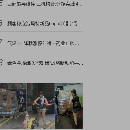
西部超导涨停 三机构合:计净卖;出4.99亿元
顾客称泡泡玛特新品l,ogo印错字母，客服：这款产品已经下架
气温:一;降就涨停？特一药业止咳药的“老剧本”还香吗？
绿色金,融激发“‘双’碳”战略新动能——平安银行济南分行成功投放大额光伏电站项目贷款