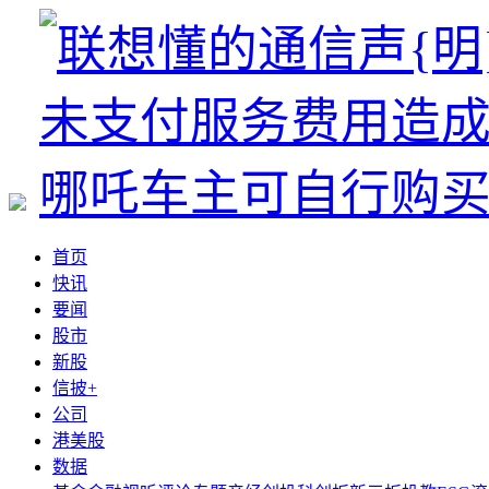
首页
快讯
要闻
股市
新股
信披+
公司
港美股
数据