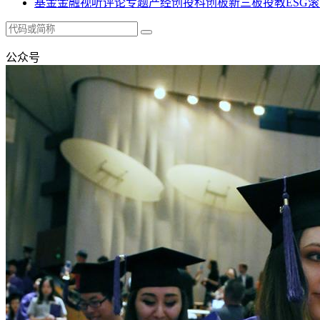
基金
金融
视听
评论
专题
产经
创投
科创板
新三板
投教
ESG
滚
公众号