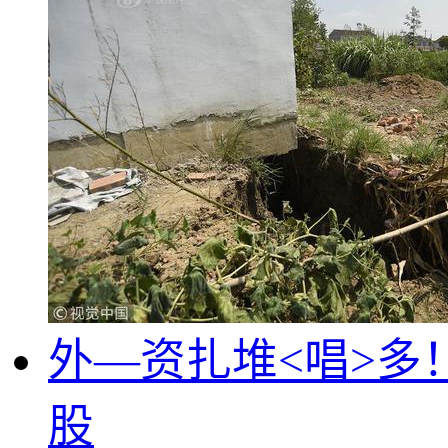
外—资扎堆<唱>
股