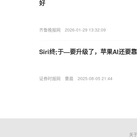
好
齐鲁晚报网
2026-01-29 13:32:09
Siri终;于—要升级了，苹果AI还要
证券时报网
曹晨
2025-08-05 21:44
关