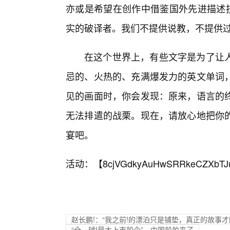
亦或是希望在创作中借鉴国外先进描述技
实的破译者。我们不提供说教，不提供
在这个世界上，有些文字是为了让
忌的、火热的、充满爆发力的英文单词
见的画面时，你会发现：原来，语言的
无法排遣的战栗。现在，请放心地把你
宴吧。
活动：【
8cjVGdkyAuHwSRRkeCZXbTJ
赵长鹏!：“我之前!的漂泊只是铺垫，真正的故事才
“全—球!最大上市船企”，中国船舶来了