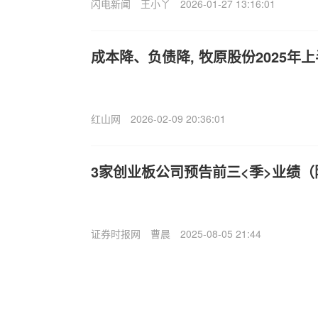
闪电新闻
王小丫
2026-01-27 13:16:01
成本降、负债降, 牧原股份2025年
红山网
2026-02-09 20:36:01
3家创业板公司预告前三<季>业绩（
证券时报网
曹晨
2025-08-05 21:44