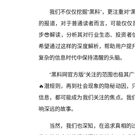
我们不仅仅挖掘“黑料”，更注重对
的报道，对于普通读者而言，可能仅仅是
步😎解读，分析其对行业生态、投资者
希望通过这样的深度解析，帮助用户提
复杂的信息时代中保持清醒的头脑。
“黑料网官方版”关注的范围也极其
🔥潜规则，再到社会现象的隐秘动因，
信息，都可能成为我们关注的焦点。我
响深远的故事。
当然，我们也深知，在追求真相的