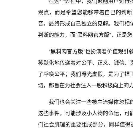
在这个过程中，我们鼓励用户进行
观点，而是希望您能够带着自己的判断
音，最终形成自己独立的见解。我们相
判断的能力，而“黑料网官方版”，正是
“黑料网官方版”也扮演着价值观引
移默化地传递着对公平、正义、诚信、
了呼唤公平；我们曝光虚假，是为了捍
切，都旨在为社会注入一股积极向上的
我们也会关注一些被主流媒体忽视
这些事件，可能涉及小人物的命运，可能
们社会肌理的重要组成部分，同样值得被