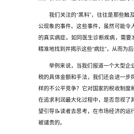
我们关注的“黑料”，往往是那些触
公现象的事件。这些事件，虽然可能令
的真实病症。如同医生诊断疾病，需要准
精准地找到并揭示这些“病灶”，从而为后续
举例来说，当我们报道一个大型企
税的具体金额和手法，我们还会进一步
样的不公平竞争？它对国家的税收制度
在追求利润最大化过程中，是否忽视了
望引导📝读者去思考，在市场经济的运
被谴责的。