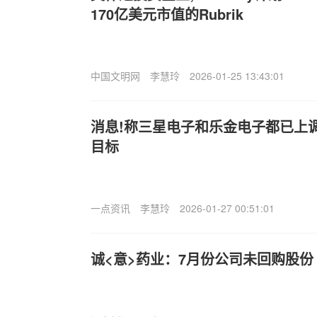
170亿美元市值的Rubrik
中国文明网
李慧玲
2026-01-25 13:43:01
消息!称三星电子和乐金电子都已上调
目标
一点资讯
李慧玲
2026-01-27 00:51:01
诚<意>药业：7月份公司未回购股份