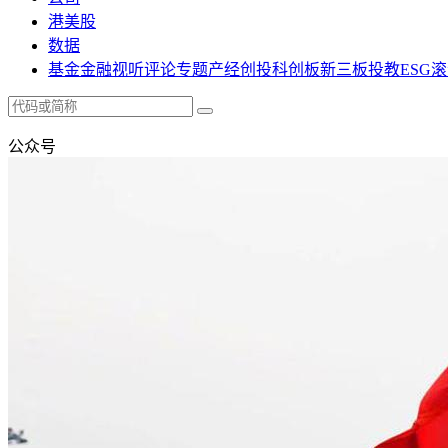
港美股
数据
基金
金融
视听
评论
专题
产经
创投
科创板
新三板
投教
ESG
滚
公众号