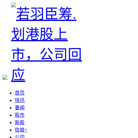
首页
快讯
要闻
股市
新股
信披+
公司