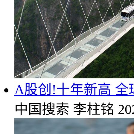
A股创!十年新高 
中国搜索
李柱铭
20