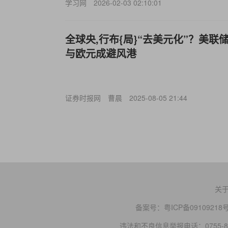
学习网
2026-02-03 02:10:01
全球央,行布{局}“去美元化”？美
与欧元成避风港
证券时报网
曹晨
2025-08-05 21:44
关
备案号：
粤ICP备09109218
违法和不良信息举报电话：0755-83