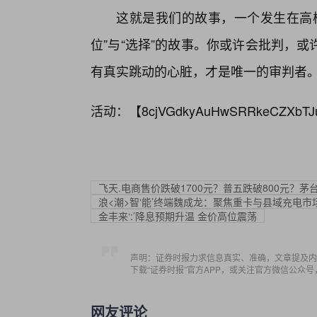
这就是我们的故事，一个发生在高楼
位”与“选择”的故事。你或许会批判，
有真实跳动的心脏，才是唯一的审判者
活动：【
8cjVGdkyAuHwSRRkeCZXbTJ
飞天.电商售价跌破1700元？普五跌破800元？
浪<潮>智‘能’终端魏成龙：聚焦重卡与县域充电市
金丰来‘:’降息预期升温 金价高位震荡
声明：证券时报力求信息真实、准确，文章提及内
下载“证券时报”官方APP，或关注官方微信公众
网友评论