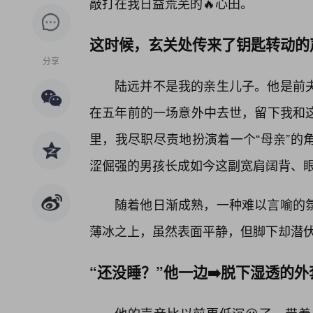
敲打在我日益荒芜的🔥心田。
这时候，玄关处传来了钥匙转动的
分享
陆远并不是我的亲生儿子。他是前
在五年前的一场意外中去世，留下我和
里，我尽职尽责地扮演着一个“母亲”的
涩倔强的男孩长成如今这副宽肩阔背、
随着他日渐成熟，一种难以言喻的
薄冰之上，虽然表面平静，但脚下却潜
“还没睡？”他一边➡️脱下湿透的