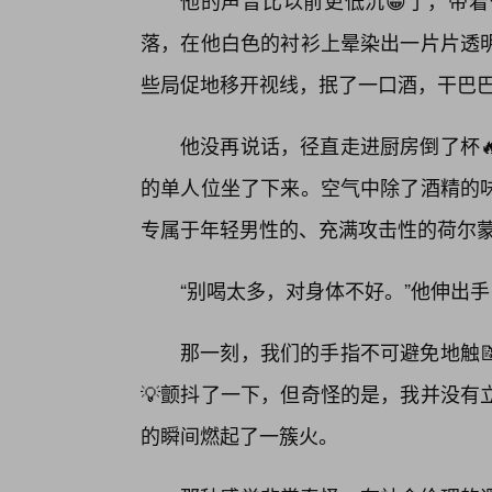
他的声音比以前更低沉😀了，带着
落，在他白色的衬衫上晕染出一片片透
些局促地移开视线，抿了一口酒，干巴巴
他没再说话，径直走进厨房倒了杯
的单人位坐了下来。空气中除了酒精的
专属于年轻男性的、充满攻击性的荷尔
“别喝太多，对身体不好。”他伸出
那一刻，我们的手指不可避免地触
💡颤抖了一下，但奇怪的是，我并没有
的瞬间燃起了一簇火。