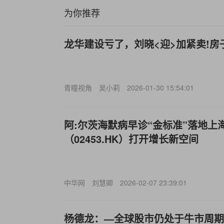
为你推荐
龙华建设亏了，刘晓<迎>加紧卖!房
青瞳视角
吴小莉
2026-01-30 15:54:01
阿:尔茨海默病早诊“金标准”落地上
（02453.HK）打开增长新空间
中华网
刘慧卿
2026-02-07 23:39:01
杨德龙：—全球股市仍处于牛市周期