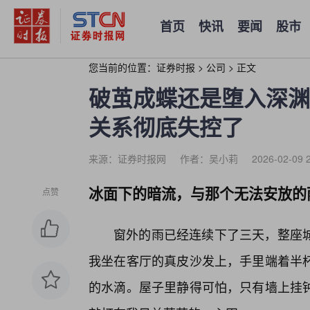
首页
快讯
要闻
股市
您当前的位置：
证券时报
>
公司
>
正文
破茧成蝶还是堕入深渊
关系彻底失控了
来源：证券时报网
作者：吴小莉
2026-02-09 
冰面下的暗流，与那个无法安放的
点赞
窗外的雨已经连续下了三天，整座
我坐在客厅的真皮沙发上，手里端着半杯
的水滴。屋子里静得可怕，只有墙上挂钟