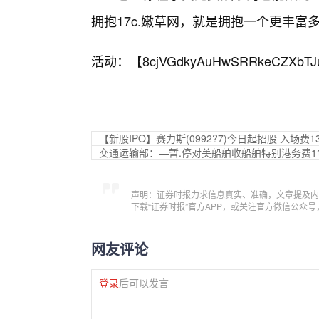
拥抱17c.嫩草网，就是拥抱一个更丰富
活动：【
8cjVGdkyAuHwSRRkeCZXbTJ
【新股IPO】赛力斯(0992?7)今日起招股 入场费13,
交通运输部：—暂.停对美船舶收船舶特别港务费1
声明：证券时报力求信息真实、准确，文章提及内
下载“证券时报”官方APP，或关注官方微信公众
网友评论
登录
后可以发言