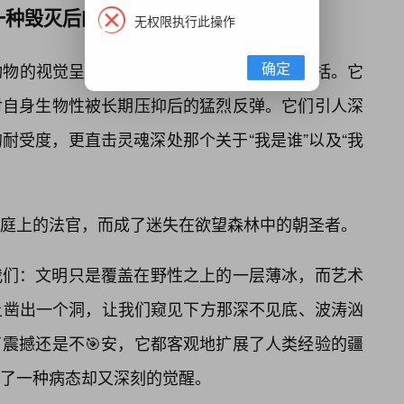
一种毁灭后的重生。
无权限执行此操作
确定
动物的视觉呈现，绝非浅薄的低级趣味所能概括。它
对自身生物性被长期压抑后的猛烈反弹。它们引人深
耐受度，更直击灵魂深处那个关于“我是谁”以及“我
庭上的法官，而成了迷失在欲望森林中的朝圣者。
我们：文明只是覆盖在野性之上的一层薄冰，而艺术
上凿出一个洞，让我们窥见下方那深不见底、波涛汹
震撼还是不🎯安，它都客观地扩展了人类经验的疆
了一种病态却又深刻的觉醒。