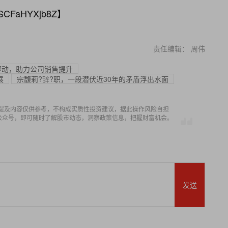
SCFaHYXjb8Z
】
责任编辑： 周伟
驱动，助力公司销售提升
展
宗馥莉?辞?职，一段潜伏近30年的矛盾浮出水面
提及内容仅供参考，不构成实质性投资建议，据此操作风险自担
信公众号，即可随时了解股市动态，洞察政策信息，把握财富机会。
发送