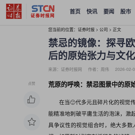
首页
快讯
要闻
股市
您当前的位置：
证券时报
>
公司
>
正文
禁忌的镜像：探寻欧
后的原始张力与文化
来源：证券时报网
作者：周伟
2026-02-0
荒原的呼唤：禁忌图景中的原
点赞
在当🙂代多元且碎片化的视觉
能精准地刺破平庸生活的泡沫，激起
具争议性的视觉组合时，绝大多数