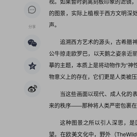
视。如果暂时剥离刻板印象的滤镜，我
的图景，实际上植根于西方文明深
声。
分享
追溯西方艺术的源头，古希腊
公牛掠走欧罗巴，以天鹅之姿亲近
摹的主题，本质上是将动物作为“神性
物意义上的存在，它们更是人类被压
当这些画面以现代、成人化的
来的秩序——那种将人类严密包裹在
这种图景之所以引人深思，是
望。在欧美文化中，野外（TheWil