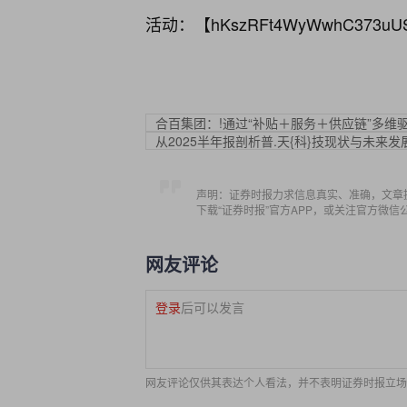
活动：【
hKszRFt4WyWwhC373uU
合百集团：!通过“补贴＋服务＋供应链”多维
从2025半年报剖析普.天{科}技现状与未来发
声明：证券时报力求信息真实、准确，文章
下载“证券时报”官方APP，或关注官方微
网友评论
登录
后可以发言
网友评论仅供其表达个人看法，并不表明证券时报立场