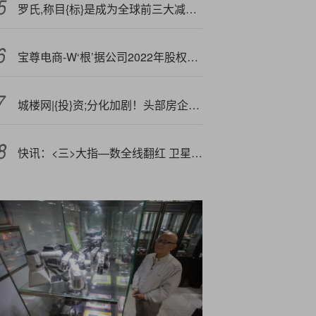
罗氏,称目{标}是成为全球前三大减肥药制造商
宝尊电商-W‘根’据公司2022年股权激励计划授出12.9万份限制性股份单位奖励
城楼网|{投}资;分化加剧！头部房企拿地集中度持续高位
快讯：<三>大指—数全线翻红 卫星通信概念股活跃