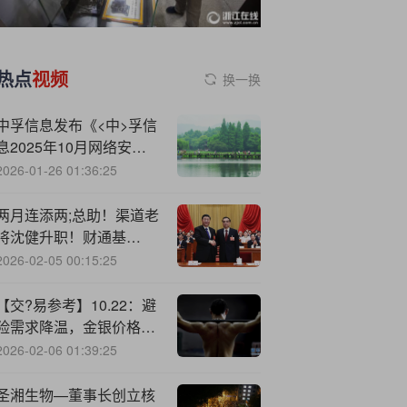
热点
视频
换一换
中孚信息发布《<中>孚信
息2025年10月网络安全
月报》
2026-01-26 01:36:25
两月连添两;总助！渠道老
将沈健升职！财通基
金"双翼"重整 千亿缩水困
2026-02-05 00:15:25
局待破
【交?易参考】10.22：避
险需求降温，金银价格暴
跌
2026-02-06 01:39:25
圣湘生物—董事长创立核