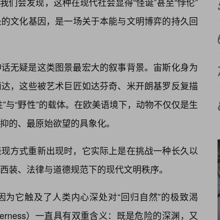
们会发现，这种在现代社会显得“怪诞”甚至“悖伦”
处的文化基因，是一场关于本能与文明博弈的持久回
神话无疑是这类图景最宏大的叙事背景。宙斯化身为
丽达，这些被艺术巨匠如达芬奇、米开朗基罗反复描
”与“野性”的载体。在欧美语境下，动物不仅仅是生
抑的、最原始欲望的具象化。
表现方式重新出现时，它实际上是在挑战一种长久以
西装、法律与道德规范下的现代文明秩序。
因为它触及了人类内心深处对“回归自然”的极致渴
derness）一直具有双重含义：既是危险的深渊，又