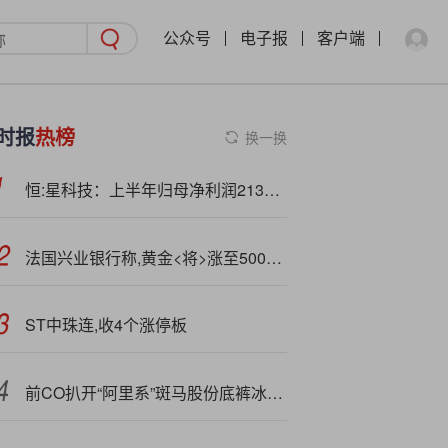
公众号
电子报
客户端
时报
热榜
换一换
恒:星科技：上半年归母净利润2137.56万元，同比增长111.08%
法国兴业银行称,黄金<将>涨至5000美元 受ETF和央行提振
ST中珠连,收4个涨停板
前C
O扒开“阿里系”斑马股份底裤冰山一角