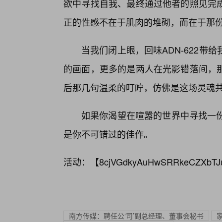
欲中寻找自我、最终通过他者的照见完
正的性感不在于肌肉的堆砌，而在于那份
当我们闭上眼，回味ADN-622
的画面，更多的是两人在光影错落间，
后那几句温柔的叮咛，仿佛是这场灵魂
如果你渴望在喧嚣的世界中寻找一份
是你不可错过的佳作。
活动：【
8cjVGdkyAuHwSRRkeCZXbTJ
南方传媒：聘任公‘司’副总经理、董事会秘书