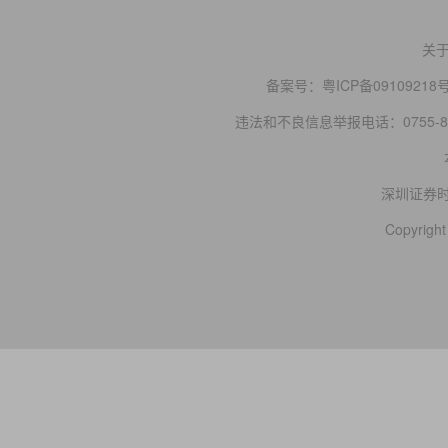
关
备案号：
粤ICP备09109218
违法和不良信息举报电话：0755-83
深圳证券
Copyright