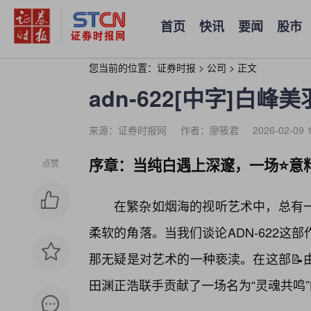
首页
快讯
要闻
股市
您当前的位置：
证券时报
>
公司
>
正文
adn-622[中字]白
来源：证券时报网
作者：廖筱君
2026-02-09 
序章：当纯白遇上深邃，一场⭐意
点赞
在繁杂如烟海的视听艺术中，总有
柔软的角落。当我们谈论ADN-622
那无疑是对艺术的一种亵渎。在这部📝
田渊正浩联手贡献了一场名为“灵魂共鸣