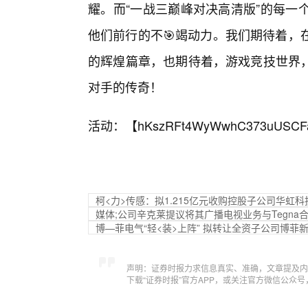
耀。而“一战三巅峰对决高清版”的每一
他们前行的不🎯竭动力。我们期待着，
的辉煌篇章，也期待着，游戏竞技世界
对手的传奇！
活动：【
hKszRFt4WyWwhC373uUSCF
柯<力>传感：拟1.215亿元收购控股子公司华虹
媒体;公司辛克莱提议将其广播电视业务与Tegna
博—菲电气“轻<装>上阵” 拟转让全资子公司博菲新
声明：证券时报力求信息真实、准确，文章提及内
下载“证券时报”官方APP，或关注官方微信公众