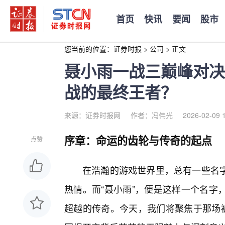
首页
快讯
要闻
股市
您当前的位置：
证券时报
>
公司
>
正文
聂小雨一战三巅峰对决
战的最终王者？
来源：证券时报网
作者：冯伟光
2026-02-09 
序章：命运的齿轮与传奇的起点
点赞
在浩瀚的游戏世界里，总有一些名
热情。而“聂小雨”，便是这样一个名字
超越的传奇。今天，我们将聚焦于那场被