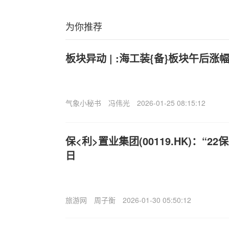
为你推荐
板块异动 | :海工装{备}板块午后涨
气象小秘书
冯伟光
2026-01-25 08:15:12
保<利>置业集团(00119.HK)：“22
日
旅游网
周子衡
2026-01-30 05:50:12