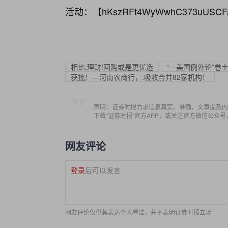
活动：【
hKszRFt4WyWwhC373uUSCF
相比;理财!回购或是更优选
“—美国例外论”卷
获批！—河南农商行，.吸收合并82家机构！
声明：证券时报力求信息真实、准确，文章提及内
下载“证券时报”官方APP，或关注官方微信公众
网友评论
登录
后可以发言
网友评论仅供其表达个人看法，并不表明证券时报立场