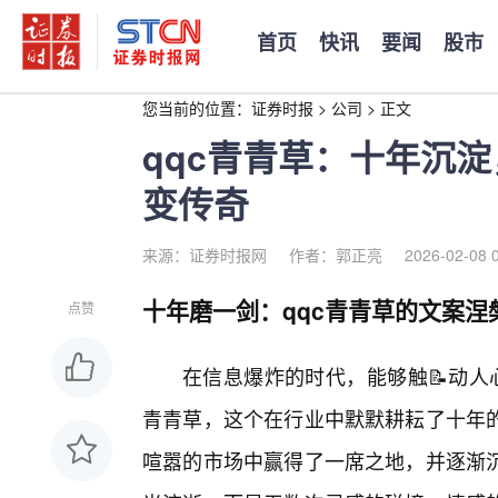
首页
快讯
要闻
股市
您当前的位置：
证券时报
>
公司
>
正文
qqc青青草：十年沉
变传奇
来源：证券时报网
作者：郭正亮
2026-02-08 
十年磨一剑：qqc青青草的文案涅
点赞
在信息爆炸的时代，能够触📝动人
青青草，这个在行业中默默耕耘了十年
喧嚣的市场中赢得了一席之地，并逐渐