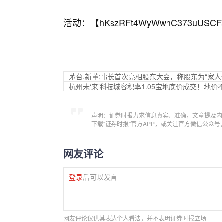
活动：【
hKszRFt4WyWwhC373uUSCF
茅台.新董;事长首次亮相股东大会，称股东为“家人
杭州未‘来’科技城容积率1.05宝地底价成交！地价
声明：证券时报力求信息真实、准确，文章提及内
下载“证券时报”官方APP，或关注官方微信公众
网友评论
登录
后可以发言
网友评论仅供其表达个人看法，并不表明证券时报立场