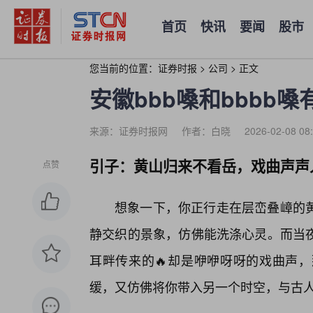
首页
快讯
要闻
股市
您当前的位置：
证券时报
>
公司
>
正文
安徽bbb嗓和bbbb
来源：证券时报网
作者：白晓
2026-02-08 08
引子：黄山归来不看岳，戏曲声声
点赞
想象一下，你正行走在层峦叠嶂的
静交织的景象，仿佛能洗涤心灵。而当
耳畔传来的🔥却是咿咿呀呀的戏曲声
缓，又仿佛将你带入另一个时空，与古