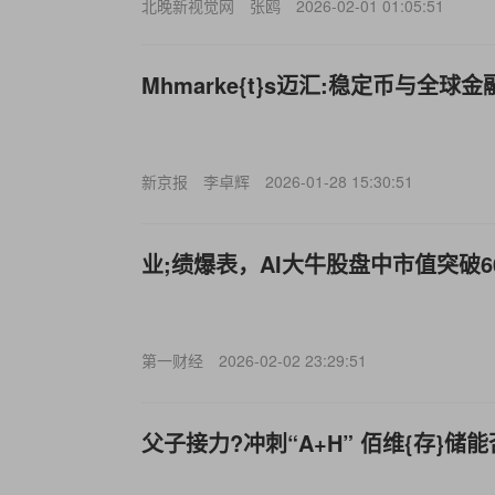
北晚新视觉网
张鸥
2026-02-01 01:05:51
Mhmarke{t}s迈汇:稳定币与全球
新京报
李卓辉
2026-01-28 15:30:51
业;绩爆表，AI大牛股盘中市值突破6
第一财经
2026-02-02 23:29:51
父子接力?冲刺“A+H” 佰维{存}储