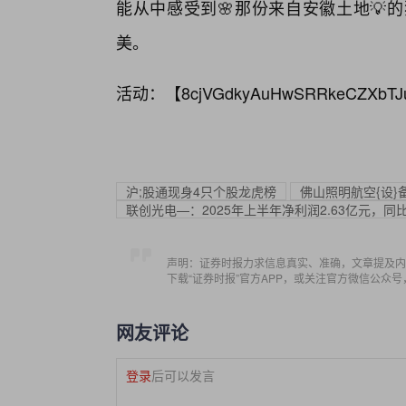
能从中感受到🌸那份来自安徽土地💡
美。
活动：【
8cjVGdkyAuHwSRRkeCZXbTJ
沪;股通现身4只个股龙虎榜
佛山照明航空{设
联创光电—：2025年上半年净利润2.63亿元，同比增
声明：证券时报力求信息真实、准确，文章提及内
下载“证券时报”官方APP，或关注官方微信公众
网友评论
登录
后可以发言