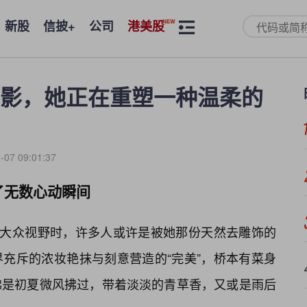
新股
信披+
公司
港美股
影，她正在重塑一种温柔的
-07 09:01:37
了无数心动瞬间
入大众视野时，许多人或许是被她那份天然去雕饰的
充斥的浓妆艳抹与刻意营造的“完美”，桥本有菜身
佛是初夏微风拂过，带着淡淡的青草香，又或是雨后