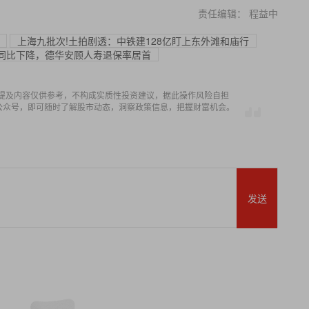
责任编辑： 程益中
上海九批次!土拍剧透：中铁建128亿盯上东外滩和庙行
成同比下降，德华安顾人寿退保率居首
提及内容仅供参考，不构成实质性投资建议，据此操作风险自担
信公众号，即可随时了解股市动态，洞察政策信息，把握财富机会。
发送