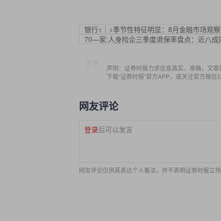
银行<｜>季节性特征明显：8月金融市场观察
70—家:人身险企三季度退保率盘点：近八
声明：证券时报力求信息真实、准确，文章
下载“证券时报”官方APP，或关注官方微
网友评论
登录
后可以发言
网友评论仅供其表达个人看法，并不表明证券时报立场