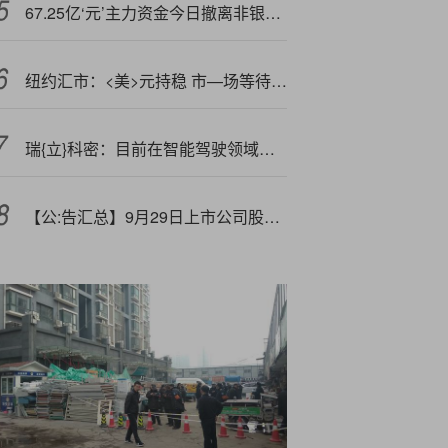
67.25亿‘元’主力资金今日撤离非银金融板块
纽约汇市：<美>元持稳 市—场等待非农就业报告 英镑重挫
瑞{立}科密：目前在智能驾驶领域聚焦核心技术AEBS系统的研发与应用
【公:告汇总】9月29日上市公司股份减持一览