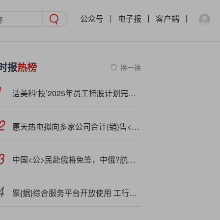
公众号
电子报
客户端
时报
热榜
换一换
洁美科‘技’2025年员工持股计划完成非交易过户 共计356.50万股
惠天热电拟向多家公司合计{销}售<1>3万吨煤炭和7.5万吨煤粉 交易金额约1.9亿元
中国<公>民赴俄将免签，中俄?航线10月航班量同比增长超20％
票{据}综合服务平台开放使用 工行同日落地全国首笔平台贴现业务