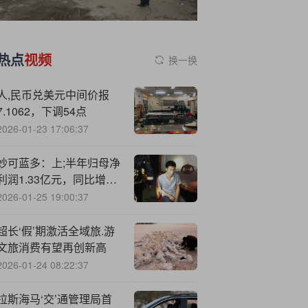
热点
视频
换一换
人,民币兑美元中间价报
7.1062，下调54点
2026-01-23 17:06:37
妙可蓝多：上;半年归母净
利润1.33亿元，同比增长
86.27%
2026-01-25 19:00:37
超长‘假’期激活全域旅.游
文旅消费有望再创新高
2026-01-24 08:22:37
拉斯海马‘交’通管理局首