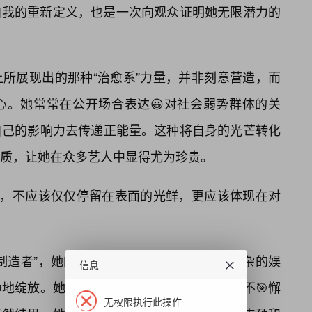
自我的重新定义，也是一次向观众证明她无限潜力的
所展现出的那种“治愈系”力量，并非刻意营造，而
心。她常常在公开场合表达😀对社会弱势群体的关
自己的影响力去传递正能量。这种将自身的光芒转化
质，让她在众多艺人中显得尤为珍贵。
”，不应该仅仅停留在表面的光鲜，更应该体现在对
制造者”，她的存在，更像是一股清流，在嘈杂的娱
信息
地绽放。她的成功，不是偶然，而是多年来不🎯懈
无权限执行此操作