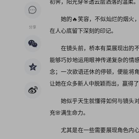
初霁，阳光穿🎯透云层洒落的温柔。
她的🔥笑容，不似灿烂的烟火
分享
在人心底留下深刻的印记。
在镜头前，桥本有菜展现出的
能够巧妙地运用眼神传递复杂的情
念；一次欲语还休的停顿，便能将
让她在众多新人中脱颖而出，赢得了
她似乎天生就懂得如何与镜头
充🌸满生命力。
尤其是在一些需要展现角色内