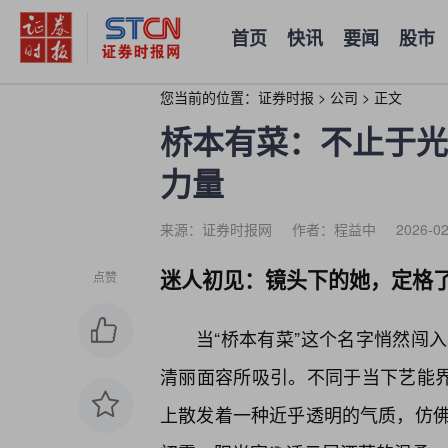
首页
快讯
要闻
股市
您当前的位置：
证券时报
>
公司
>
正文
桥本有菜：不止于光
力量
来源：证券时报网
作者：程益中
2026-02
迷人初见：镜头下的她，定格
点赞
当“桥本有菜”这个名字悄然闯
清丽面容所吸引。不同于当下艺能界
上散发着一种近乎透明的气质，仿