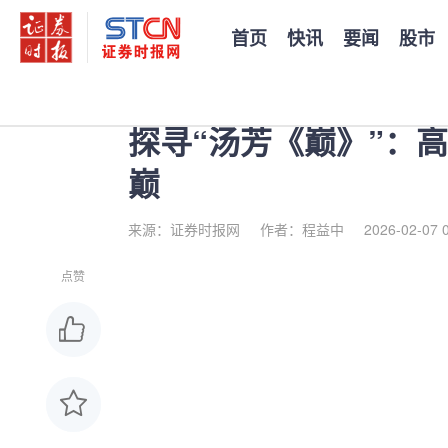
首页
快讯
要闻
股市
您当前的位置：
证券时报
>
公司
>
正文
探寻“汤芳《巅》”：
巅
来源：证券时报网
作者：程益中
2026-02-07 
点赞